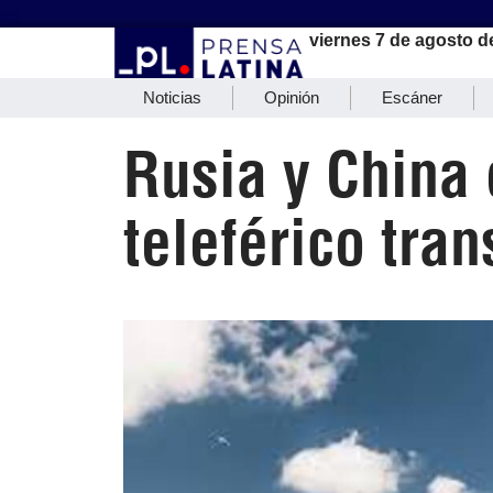
viernes 7 de agosto d
Noticias
Opinión
Escáner
Rusia y China 
teleférico tra