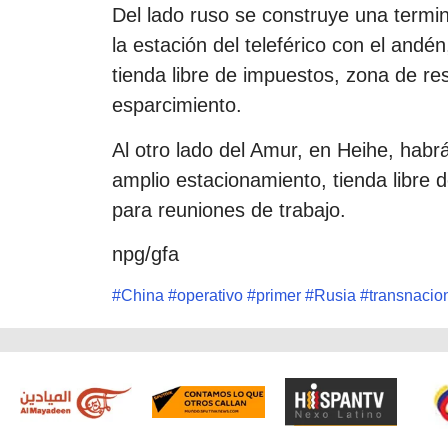
Del lado ruso se construye una termi
la estación del teleférico con el andé
tienda libre de impuestos, zona de re
esparcimiento.
Al otro lado del Amur, en Heihe, habr
amplio estacionamiento, tienda libre d
para reuniones de trabajo.
npg/gfa
#
China
#
operativo
#
primer
#
Rusia
#
transnacio