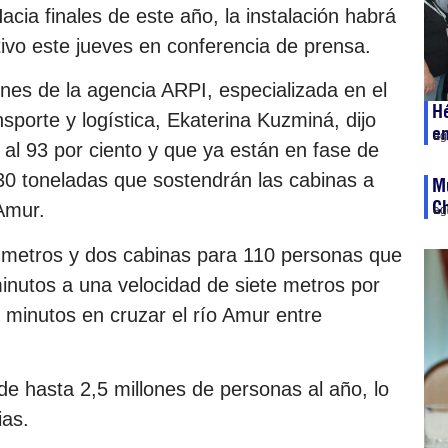
acia finales de este año, la instalación habrá
tivo este jueves en conferencia de prensa.
ones de la agencia ARPI, especializada en el
Hé
nsporte y logística, Ekaterina Kuzminá, dijo
e
ag
ta al 93 por ciento y que ya están en fase de
30 toneladas que sostendrán las cabinas a
M
C
 Amur.
ag
76 metros y dos cabinas para 110 personas que
minutos a una velocidad de siete metros por
 minutos en cruzar el río Amur entre
 de hasta 2,5 millones de personas al año, lo
ias.