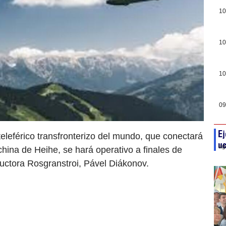
10
10
10
09
Ej
eleférico transfronterizo del mundo, que conectará
uc
ag
hina de Heihe, se hará operativo a finales de
ructora Rosgranstroi, Pável Diákonov.