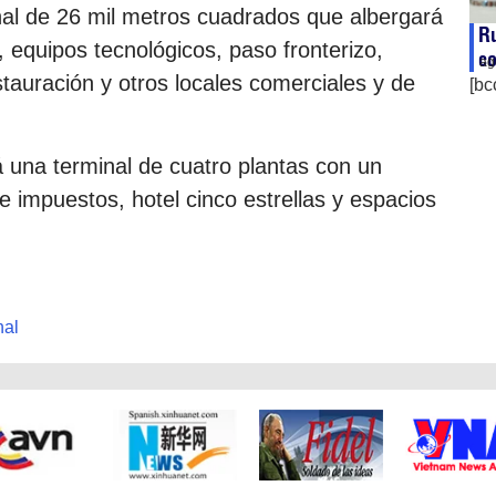
nal de 26 mil metros cuadrados que albergará
Ru
n, equipos tecnológicos, paso fronterizo,
co
ag
stauración y otros locales comerciales y de
[bc
á una terminal de cuatro plantas con un
e impuestos, hotel cinco estrellas y espacios
nal