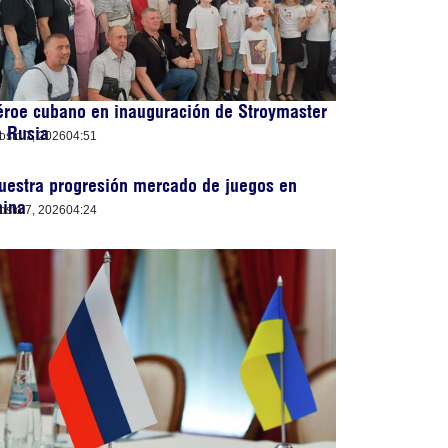
roe cubano en inauguración de Stroymaster
n Rusia
osto 7, 2026
04:51
uestra progresión mercado de juegos en
hina
osto 7, 2026
04:24