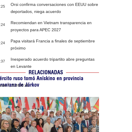
Orsi confirma conversaciones con EEUU sobre
:25
deportados, niega acuerdo
Recomiendan en Vietnam transparencia en
:24
proyectos para APEC 2027
Papa visitará Francia a finales de septiembre
:24
próximo
Inesperado acuerdo tripartito abre preguntas
:37
en Levante
RELACIONADAS
ército ruso tomó Anískino en provincia
raniana de Járkov
osto 7, 2026
06:31