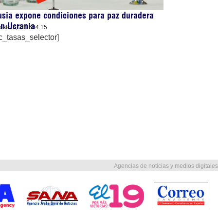
sia expone condiciones para paz duradera
n Ucrania
osto 7, 2026
04:15
c_tasas_selector]
Agencias de noticias y medios digitales