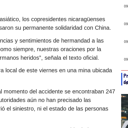
09
asiático, los copresidentes nicaragüenses
09
esaron su permanente solidaridad con China.
encias y sentimientos de hermandad a las
09
, como siempre, nuestras oraciones por la
manos heridos”, señala el texto oficial.
09
ra local de este viernes en una mina ubicada
Pr
de
ag
al momento del accidente se encontraban 247
autoridades aún no han precisado las
ó el siniestro, ni el estado de las personas