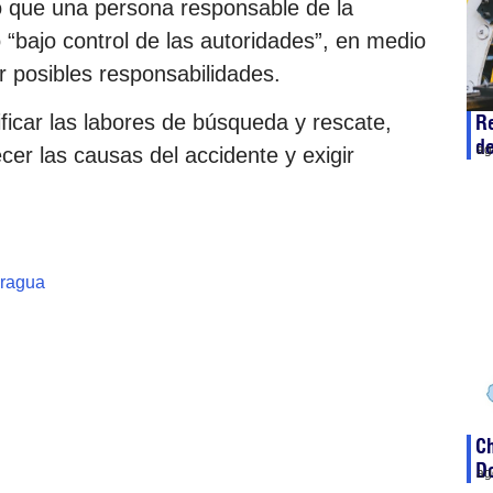
ó que una persona responsable de la
“bajo control de las autoridades”, en medio
r posibles responsabilidades.
sificar las labores de búsqueda y rescate,
Re
d
ag
ecer las causas del accidente y exigir
ragua
Ch
D
ag