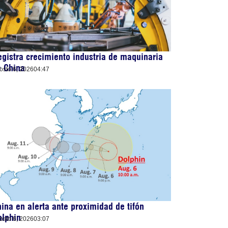
gistra crecimiento industria de maquinaria
e China
osto 6, 2026
04:47
ina en alerta ante proximidad de tifón
olphin
osto 6, 2026
03:07