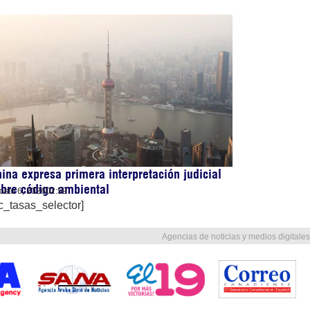
ina expresa primera interpretación judicial
bre código ambiental
osto 6, 2026
02:59
c_tasas_selector]
Agencias de noticias y medios digitales