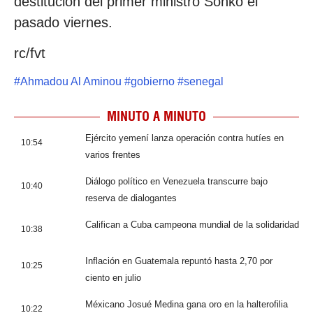
destitución del primer ministro Sonko el
pasado viernes.
rc/fvt
#
Ahmadou Al Aminou
#
gobierno
#
senegal
MINUTO A MINUTO
Ejército yemení lanza operación contra hutíes en
10:54
varios frentes
Diálogo político en Venezuela transcurre bajo
10:40
reserva de dialogantes
Califican a Cuba campeona mundial de la solidaridad
10:38
Inflación en Guatemala repuntó hasta 2,70 por
10:25
ciento en julio
Méxicano Josué Medina gana oro en la halterofilia
10:22