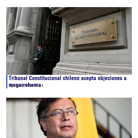
Tribunal Constitucional chileno acepta objeciones a
megarreforma
agosto 6, 2026
14:24