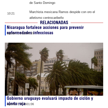
de Santo Domingo
Marchista mexicana Ramos despide con oro el
10:21
atletismo centrocaribeño
RELACIONADAS
Nicaragua fortalece acciones para prevenir
enfermedades infecciosas
agosto 7, 2026
06:19
Gobierno uruguayo evaluará impacto de ciclón y
alerta roja
agosto 7, 2026
01:06