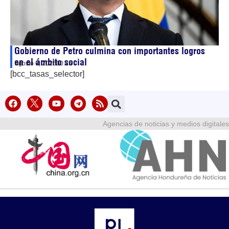
Gobierno de Petro culmina con importantes logros
en el ámbito social
agosto 6, 2026
00:25
[bcc_tasas_selector]
Agencias de noticias y medios digitales