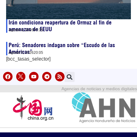
Irán condiciona reapertura de Ormuz al fin de
amenazas de EEUU
agosto 6, 2026
05:35
Perú: Senadores indagan sobre “Escudo de las
Américas”
agosto 5, 2026
20:05
[bcc_tasas_selector]
Agencias de noticias y medios digitales