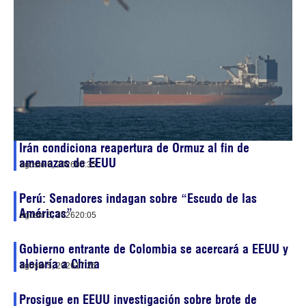
Irán condiciona reapertura de Ormuz al fin de
amenazas de EEUU
agosto 6, 2026
05:35
Perú: Senadores indagan sobre “Escudo de las
Américas”
agosto 5, 2026
20:05
Gobierno entrante de Colombia se acercará a EEUU y
alejaría a China
agosto 5, 2026
17:26
Prosigue en EEUU investigación sobre brote de