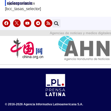
ciclosporiasis
agosto 5, 2026
13:09
[bcc_tasas_selector]
Agencias de noticias y medios digitales
© 2016-2026 Agencia Informativa Latinoamericana S.A.