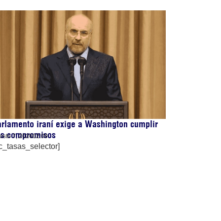
rlamento iraní exige a Washington cumplir
us compromisos
osto 7, 2026
02:09
c_tasas_selector]