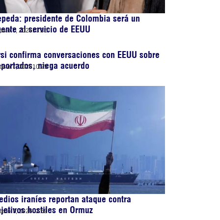
peda: presidente de Colombia será un
ente al servicio de EEUU
osto 7, 2026
13:35
si confirma conversaciones con EEUU sobre
portados, niega acuerdo
osto 7, 2026
10:25
dios iraníes reportan ataque contra
jetivos hostiles en Ormuz
osto 7, 2026
02:59