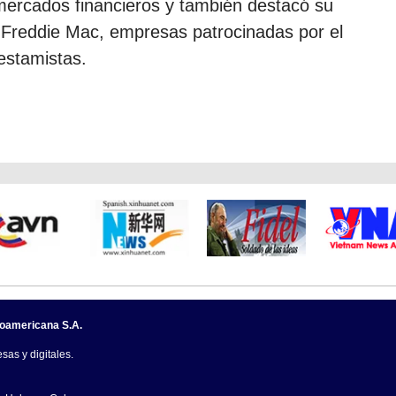
s mercados financieros y también destacó su
 Freddie Mac, empresas patrocinadas por el
estamistas.
noamericana S.A.
sas y digitales.