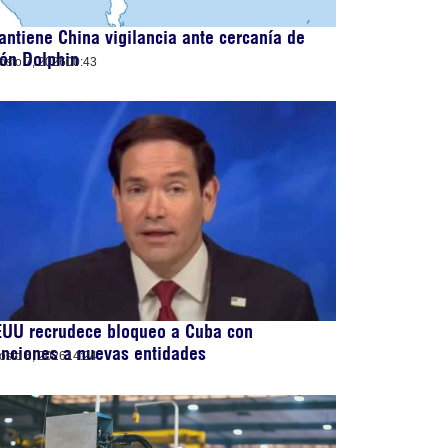
ntiene China vigilancia ante cercanía de
fón Dolphin
osto 7, 2026
00:43
EUU recrudece bloqueo a Cuba con
nciones a nuevas entidades
osto 6, 2026
14:24