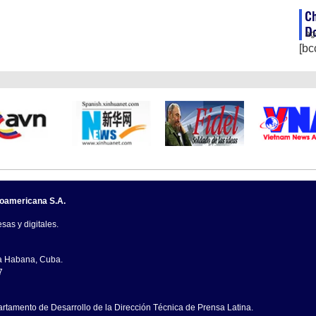
Ch
D
ag
[bc
noamericana S.A.
sas y digitales.
La Habana, Cuba.
7
artamento de Desarrollo de la Dirección Técnica de Prensa Latina.