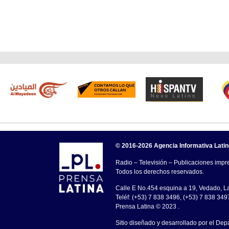
© 2016-2026 Agencia Informativa Lati
Radio – Televisión – Publicaciones impre
Todos los derechos reservados.
Calle E No.454 esquina a 19, Vedado, 
Teléf: (+53) 7 838 3496, (+53) 7 838 349
Prensa Latina © 2023 .
Sitio diseñado y desarrollado por el Dep