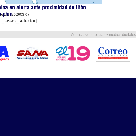
ina en alerta ante proximidad de tifón
olphin
osto 6, 2026
03:07
c_tasas_selector]
Agencias de noticias y medios digitales