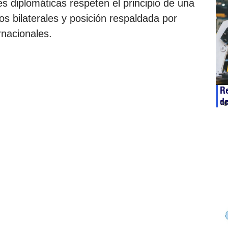
s diplomáticas respeten el principio de una
s bilaterales y posición respaldada por
rnacionales.
Re
d
ag