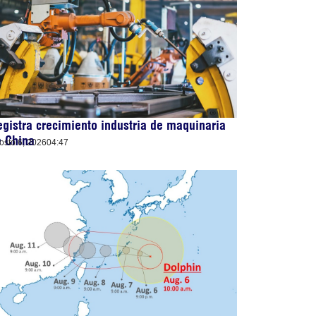
gistra crecimiento industria de maquinaria
e China
osto 6, 2026
04:47