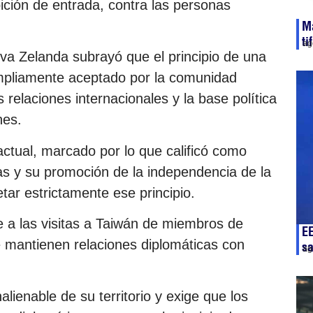
ibición de entrada, contra las personas
Ma
ti
ag
va Zelanda subrayó que el principio de una
mpliamente aceptado por la comunidad
 relaciones internacionales y la base política
nes.
ctual, marcado por lo que calificó como
as y su promoción de la independencia de la
tar estrictamente ese principio.
 a las visitas a Taiwán de miembros de
E
e mantienen relaciones diplomáticas con
sa
ag
lienable de su territorio y exige que los