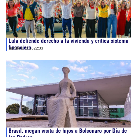
Lula defiende derecho a la vivienda y critica sistema
financiero
agosto 8, 2026
22:33
Brasil: niegan visita de hijos a Bolsonaro por Día de