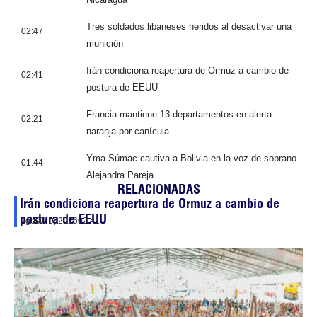
Tres soldados libaneses heridos al desactivar una
02:47
munición
Irán condiciona reapertura de Ormuz a cambio de
02:41
postura de EEUU
Francia mantiene 13 departamentos en alerta
02:21
naranja por canícula
Yma Súmac cautiva a Bolivia en la voz de soprano
01:44
Alejandra Pareja
RELACIONADAS
Irán condiciona reapertura de Ormuz a cambio de
postura de EEUU
agosto 9, 2026
02:41