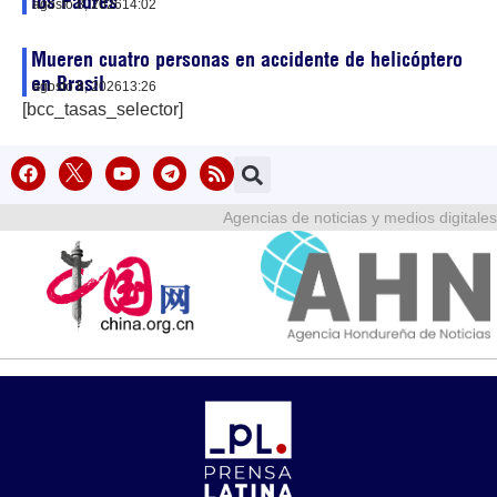
los Padres
agosto 8, 2026
14:02
Mueren cuatro personas en accidente de helicóptero
en Brasil
agosto 8, 2026
13:26
[bcc_tasas_selector]
Agencias de noticias y medios digitales