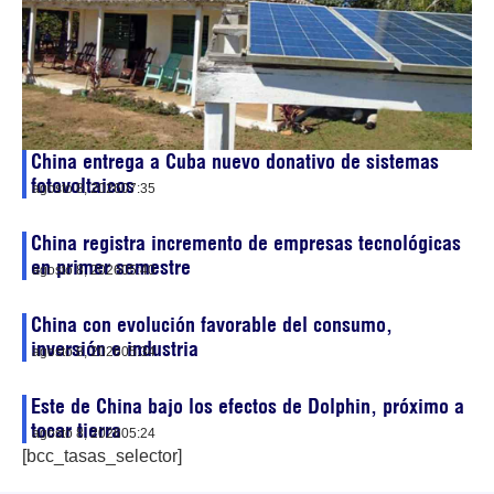
China entrega a Cuba nuevo donativo de sistemas
fotovoltaicos
agosto 8, 2026
07:35
China registra incremento de empresas tecnológicas
en primer semestre
agosto 8, 2026
05:40
China con evolución favorable del consumo,
inversión e industria
agosto 8, 2026
05:34
Este de China bajo los efectos de Dolphin, próximo a
tocar tierra
agosto 8, 2026
05:24
[bcc_tasas_selector]