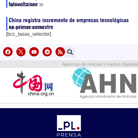
fotovoltaicos
agosto 8, 2026
07:35
China registra incremento de empresas tecnológicas
en primer semestre
agosto 8, 2026
05:40
[bcc_tasas_selector]
Agencias de noticias y medios digitales