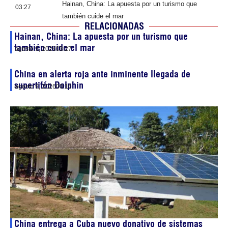
Hainan, China: La apuesta por un turismo que
03:27
también cuide el mar
RELACIONADAS
Hainan, China: La apuesta por un turismo que
también cuide el mar
agosto 9, 2026
03:27
China en alerta roja ante inminente llegada de
supertifón Dolphin
agosto 9, 2026
00:16
China entrega a Cuba nuevo donativo de sistemas