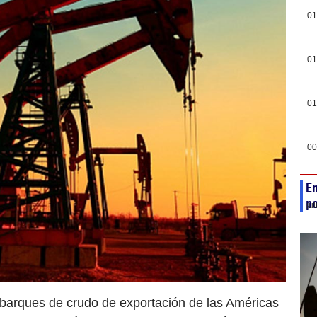
01
01
01
00
E
po
ju
barques de crudo de exportación de las Américas