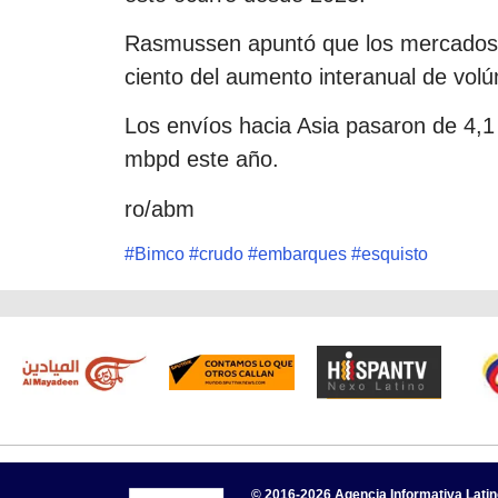
Rasmussen apuntó que los mercados a
ciento del aumento interanual de vol
Los envíos hacia Asia pasaron de 4,
mbpd este año.
ro/abm
#
Bimco
#
crudo
#
embarques
#
esquisto
© 2016-2026 Agencia Informativa Lati