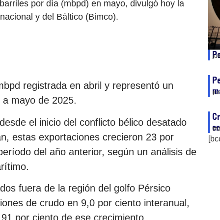
barriles por día (mbpd) en mayo, divulgó hoy la
nacional y del Báltico (Bimco).
Pe
ju
Pe
bpd registrada en abril y representó un
má
ju
o a mayo de 2025.
Cr
esde el inicio del conflicto bélico desatado
cr
ma
án, estas exportaciones crecieron 23 por
[bc
eríodo del año anterior, según un análisis de
rítimo.
os fuera de la región del golfo Pérsico
ones de crudo en 9,0 por ciento interanual,
91 por ciento de ese crecimiento.