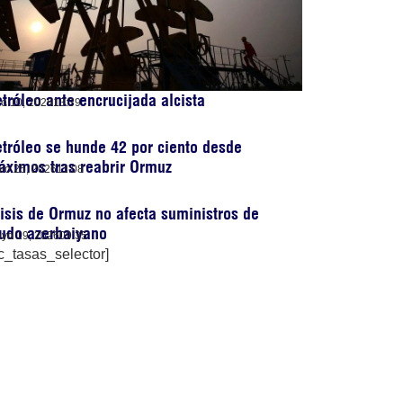
tróleo ante encrucijada alcista
lio 10, 2026
13:39
tróleo se hunde 42 por ciento desde
ximos tras reabrir Ormuz
nio 25, 2026
11:08
isis de Ormuz no afecta suministros de
udo azerbaiyano
yo 19, 2026
09:35
c_tasas_selector]