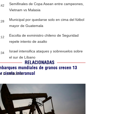
Semifinales de Copa Asean entre campeones,
:42
Vietnam vs Malasia
Municipal por quedarse solo en cima del fútbol
:28
mayor de Guatemala
Escolta de exministro chileno de Seguridad
:12
repele intento de asalto
Israel intensifica ataques y sobrevuelos sobre
:34
el sur de Líbano
RELACIONADAS
mbarques mundiales de granos crecen 13
r ciento interanual
lio 17, 2026
23:42