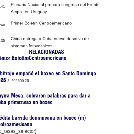
Plenario Nacional prepara congreso del Frente
:41
Amplio en Uruguay
Primer Boletín Centroamericano
:40
China entrega a Cuba nuevo donativo de
:35
sistemas fotovoltaicos
RELACIONADAS
imer Boletín Centroamericano
osto 8, 2026
07:40
rbitraje empañó el boxeo en Santo Domingo
026
osto 8, 2026
00:25
yira Mesa, sobraron palabras para dar a
ba primer oro en boxeo
osto 7, 2026
23:56
édita barrida dominicana en boxeo (m)
entroamericano
osto 7, 2026
23:39
c_tasas_selector]