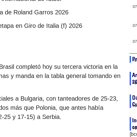
07
a de Roland Garros 2026
tapa en Giro de Italia (f) 2026
07
07
Pr
ag
Brasil completó hoy su tercera victoria en la
A
amas y manda en la tabla general tomando en
2
ag
Da
ciales a Bulgaria, con tanteadores de 25-23,
Cu
ag
 dos más que Polonia, que antes había
2-25 y 17-15) a Serbia.
In
c
ag
[bc