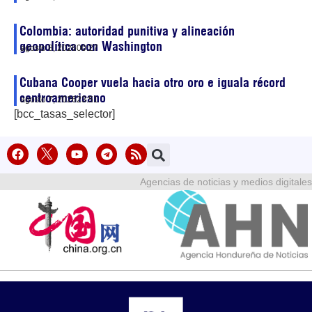
Colombia: autoridad punitiva y alineación
geopolítica con Washington
agosto 8, 2026
00:27
Cubana Cooper vuela hacia otro oro e iguala récord
centroamericano
agosto 7, 2026
23:51
[bcc_tasas_selector]
Agencias de noticias y medios digitales