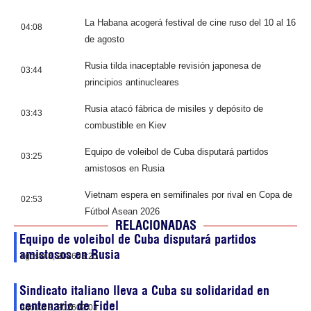
La Habana acogerá festival de cine ruso del 10 al 16
04:08
de agosto
Rusia tilda inaceptable revisión japonesa de
03:44
principios antinucleares
Rusia atacó fábrica de misiles y depósito de
03:43
combustible en Kiev
Equipo de voleibol de Cuba disputará partidos
03:25
amistosos en Rusia
Vietnam espera en semifinales por rival en Copa de
02:53
Fútbol Asean 2026
RELACIONADAS
Equipo de voleibol de Cuba disputará partidos
amistosos en Rusia
agosto 8, 2026
03:25
Sindicato italiano lleva a Cuba su solidaridad en
centenario de Fidel
agosto 8, 2026
02:03