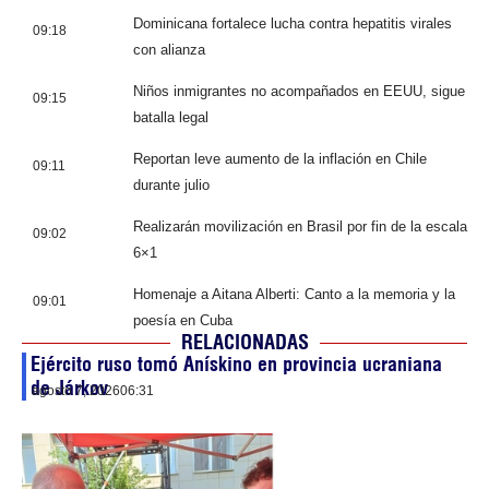
Dominicana fortalece lucha contra hepatitis virales
09:18
con alianza
Niños inmigrantes no acompañados en EEUU, sigue
09:15
batalla legal
Reportan leve aumento de la inflación en Chile
09:11
durante julio
Realizarán movilización en Brasil por fin de la escala
09:02
6×1
Homenaje a Aitana Alberti: Canto a la memoria y la
09:01
poesía en Cuba
RELACIONADAS
Ejército ruso tomó Anískino en provincia ucraniana
de Járkov
agosto 7, 2026
06:31