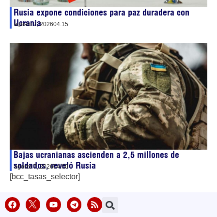
Rusia expone condiciones para paz duradera con
Ucrania
agosto 7, 2026
04:15
Bajas ucranianas ascienden a 2,5 millones de
soldados, reveló Rusia
agosto 7, 2026
04:00
[bcc_tasas_selector]