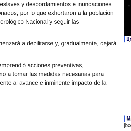
deslaves y desbordamientos e inundaciones
nados, por lo que exhortaron a la población
orológico Nacional y seguir las
Un
ag
enzará a debilitarse y, gradualmente, dejará
emprendió acciones preventivas,
mó a tomar las medidas necesarias para
frente al avance e inminente impacto de la
Mé
ag
[bc