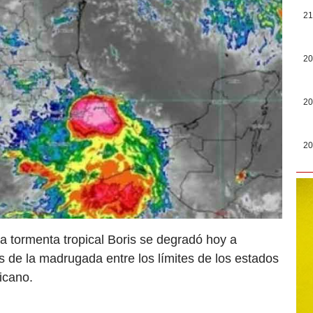
21
20
20
20
a tormenta tropical Boris se degradó hoy a
ras de la madrugada entre los límites de los estados
icano.