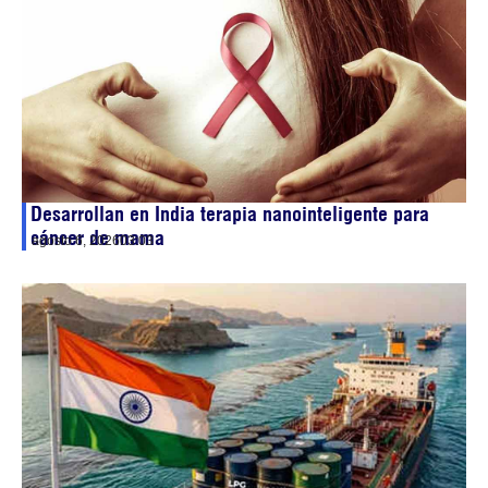
Desarrollan en India terapia nanointeligente para
cáncer de mama
agosto 6, 2026
03:03