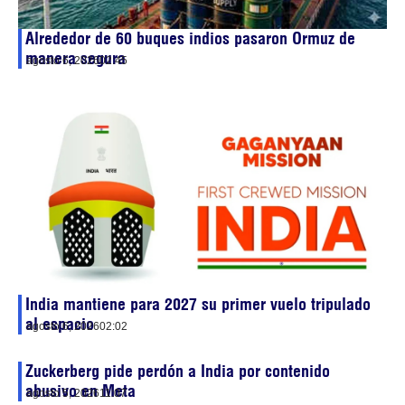
Alrededor de 60 buques indios pasaron Ormuz de
manera segura
agosto 6, 2026
02:45
India mantiene para 2027 su primer vuelo tripulado
al espacio
agosto 6, 2026
02:02
Zuckerberg pide perdón a India por contenido
abusivo en Meta
agosto 5, 2026
11:07