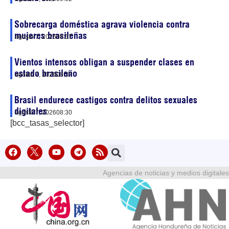
Sobrecarga doméstica agrava violencia contra
mujeres brasileñas
agosto 7, 2026
08:57
Vientos intensos obligan a suspender clases en
estado brasileño
agosto 7, 2026
08:37
Brasil endurece castigos contra delitos sexuales
digitales
agosto 7, 2026
08:30
[bcc_tasas_selector]
Agencias de noticias y medios digitales