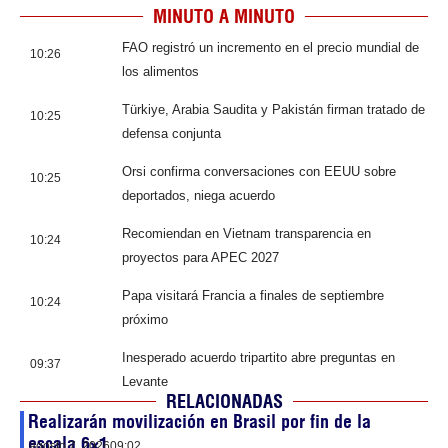
MINUTO A MINUTO
FAO registró un incremento en el precio mundial de
10:26
los alimentos
Türkiye, Arabia Saudita y Pakistán firman tratado de
10:25
defensa conjunta
Orsi confirma conversaciones con EEUU sobre
10:25
deportados, niega acuerdo
Recomiendan en Vietnam transparencia en
10:24
proyectos para APEC 2027
Papa visitará Francia a finales de septiembre
10:24
próximo
Inesperado acuerdo tripartito abre preguntas en
09:37
Levante
RELACIONADAS
Realizarán movilización en Brasil por fin de la
escala 6×1
agosto 7, 2026
09:02