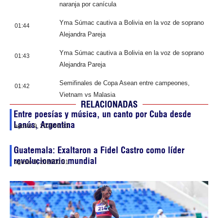
naranja por canícula
Yma Súmac cautiva a Bolivia en la voz de soprano
01:44
Alejandra Pareja
Yma Súmac cautiva a Bolivia en la voz de soprano
01:43
Alejandra Pareja
Semifinales de Copa Asean entre campeones,
01:42
Vietnam vs Malasia
RELACIONADAS
Entre poesías y música, un canto por Cuba desde
Lanús, Argentina
agosto 9, 2026
00:33
Guatemala: Exaltaron a Fidel Castro como líder
revolucionario mundial
agosto 9, 2026
00:31