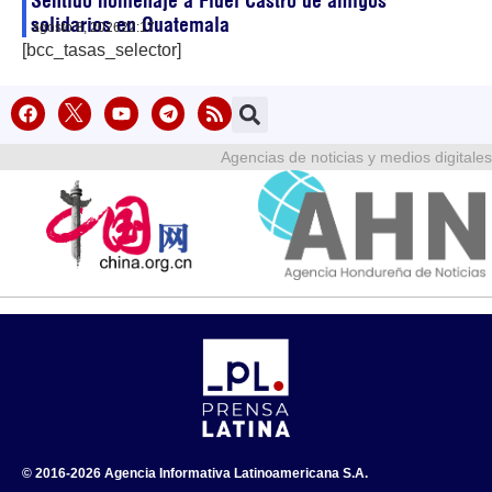
Sentido homenaje a Fidel Castro de amigos
solidarios en Guatemala
agosto 8, 2026
22:17
[bcc_tasas_selector]
Agencias de noticias y medios digitales
© 2016-2026 Agencia Informativa Latinoamericana S.A.