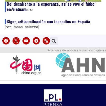
Del desaliento a la esperanza, así se vive el fútbol
en Vietnam
agosto 5, 2026
00:54
Sigue crítica situación con incendios en España
julio 25, 2026
07:33
[bcc_tasas_selector]
Agencias de noticias y medios digitales