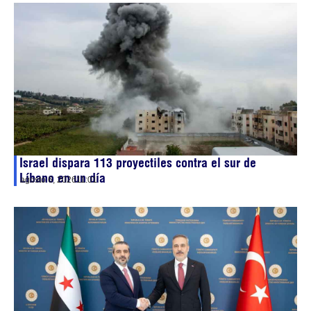
Israel dispara 113 proyectiles contra el sur de
Líbano en un día
agosto 6, 2026
11:01