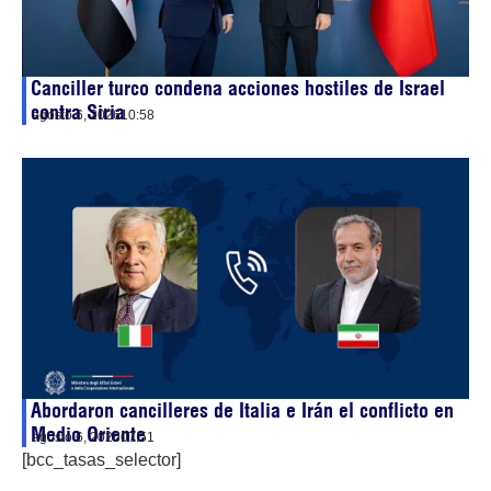
Canciller turco condena acciones hostiles de Israel
contra Siria
agosto 6, 2026
10:58
Abordaron cancilleres de Italia e Irán el conflicto en
Medio Oriente
agosto 6, 2026
07:51
[bcc_tasas_selector]