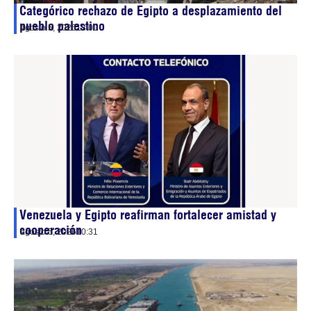
Categórico rechazo de Egipto a desplazamiento del
pueblo palestino
agosto 5, 2026
13:00
Venezuela y Egipto reafirman fortalecer amistad y
cooperación
agosto 5, 2026
10:31