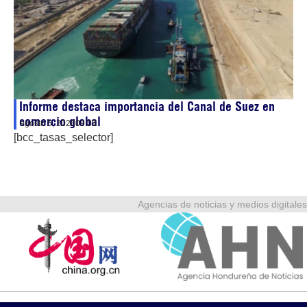
Informe destaca importancia del Canal de Suez en
comercio global
agosto 5, 2026
09:00
[bcc_tasas_selector]
Agencias de noticias y medios digitales