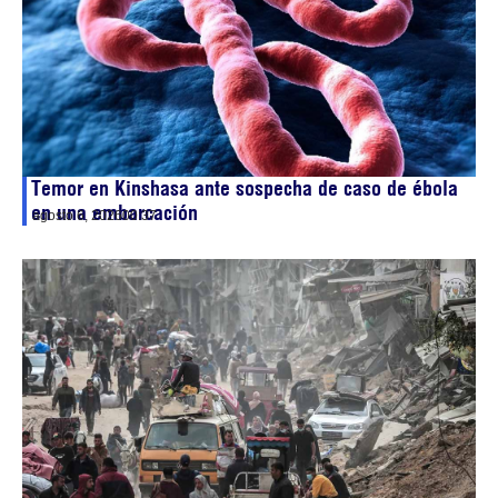
Temor en Kinshasa ante sospecha de caso de ébola
en una embarcación
agosto 6, 2026
00:37