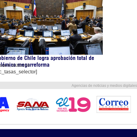
bierno de Chile logra aprobación total de
olémica megarreforma
osto 4, 2026
22:10
c_tasas_selector]
Agencias de noticias y medios digitales