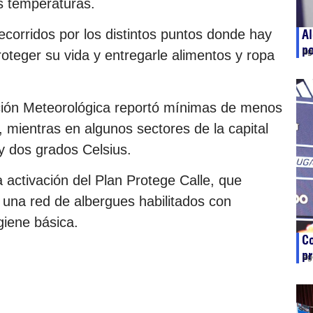
s temperaturas.
ecorridos por los distintos puntos donde hay
Al
p
ag
roteger su vida y entregarle alimentos y ropa
cción Meteorológica reportó mínimas de menos
, mientras en algunos sectores de la capital
y dos grados Celsius.
 activación del Plan Protege Calle, que
 una red de albergues habilitados con
giene básica.
Co
pr
ag