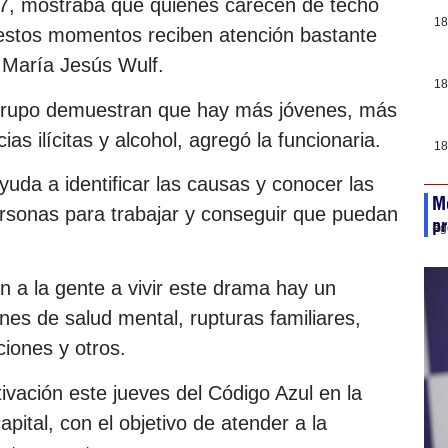
017, mostraba que quienes carecen de techo
18
 estos momentos reciben atención bastante
o, María Jesús Wulf.
18
 grupo demuestran que hay más jóvenes, más
 ilícitas y alcohol, agregó la funcionaria.
18
yuda a identificar las causas y conocer las
Me
ersonas para trabajar y conseguir que puedan
pr
ag
n a la gente a vivir este drama hay un
es de salud mental, rupturas familiares,
iones y otros.
ivación este jueves del Código Azul en la
pital, con el objetivo de atender a la