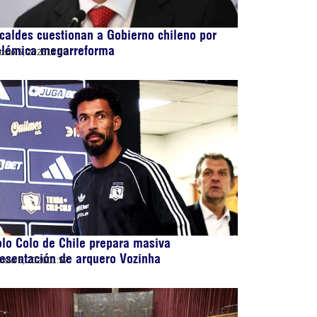
caldes cuestionan a Gobierno chileno por
olémica megarreforma
osto 5, 2026
11:08
lo Colo de Chile prepara masiva
esentación de arquero Vozinha
osto 5, 2026
01:57