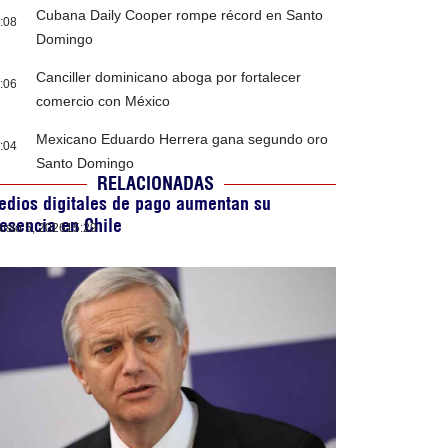
Cubana Daily Cooper rompe récord en Santo
:08
Domingo
Canciller dominicano aboga por fortalecer
:06
comercio con México
Mexicano Eduardo Herrera gana segundo oro
:04
Santo Domingo
RELACIONADAS
dios digitales de pago aumentan su
esencia en Chile
osto 5, 2026
15:29