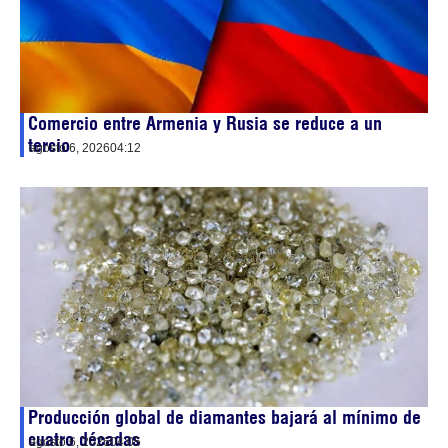
Comercio entre Armenia y Rusia se reduce a un
tercio
agosto 6, 2026
04:12
Producción global de diamantes bajará al mínimo de
cuatro décadas
agosto 6, 2026
04:05