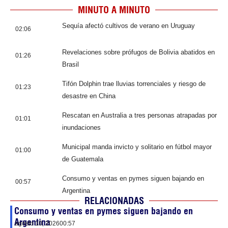
MINUTO A MINUTO
Sequía afectó cultivos de verano en Uruguay
02:06
Revelaciones sobre prófugos de Bolivia abatidos en
01:26
Brasil
Tifón Dolphin trae lluvias torrenciales y riesgo de
01:23
desastre en China
Rescatan en Australia a tres personas atrapadas por
01:01
inundaciones
Municipal manda invicto y solitario en fútbol mayor
01:00
de Guatemala
Consumo y ventas en pymes siguen bajando en
00:57
Argentina
RELACIONADAS
Consumo y ventas en pymes siguen bajando en
Argentina
agosto 10, 2026
00:57