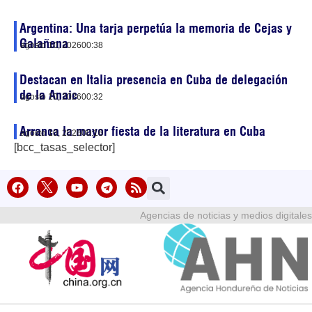
Argentina: Una tarja perpetúa la memoria de Cejas y
Galañena
agosto 10, 2026
00:38
Destacan en Italia presencia en Cuba de delegación
de la Anaic
agosto 10, 2026
00:32
Arranca la mayor fiesta de la literatura en Cuba
agosto 10, 2026
00:16
[bcc_tasas_selector]
Agencias de noticias y medios digitales