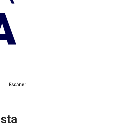
Escáner
ista