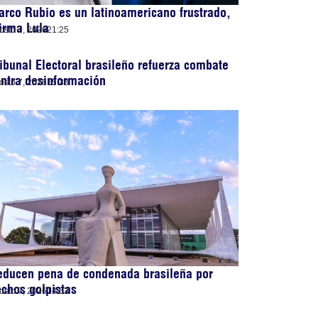
rco Rubio es un latinoamericano frustrado,
irma Lula
osto 7, 2026
21:25
ibunal Electoral brasileño refuerza combate
ntra desinformación
osto 7, 2026
15:33
educen pena de condenada brasileña por
chos golpistas
osto 7, 2026
14:53