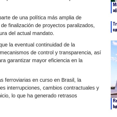
Ma
af
ag
 parte de una política más amplia de
Tr
 de finalización de proyectos paralizados,
co
ag
tura del actual mandato.
ue la eventual continuidad de la
mecanismos de control y transparencia, así
a garantizar mayor eficiencia en la
ferroviarias en curso en Brasil, la
es interrupciones, cambios contractuales y
nicio, lo que ha generado retrasos
R
he
ag