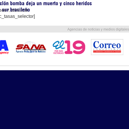
clón bomba deja un muerto y cinco heridos
 sur brasileño
osto 7, 2026
13:38
c_tasas_selector]
Agencias de noticias y medios digitales