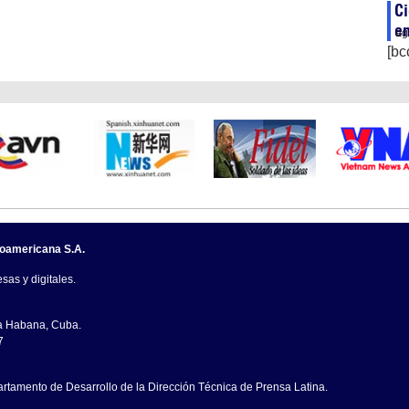
Ci
en
ag
[bc
noamericana S.A.
sas y digitales.
La Habana, Cuba.
7
artamento de Desarrollo de la Dirección Técnica de Prensa Latina.