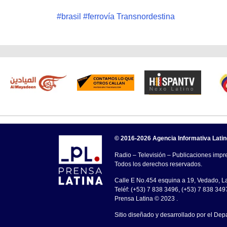
#
brasil
#
ferrovía Transnordestina
© 2016-2026 Agencia Informativa Lati
Radio – Televisión – Publicaciones impre
Todos los derechos reservados.
Calle E No.454 esquina a 19, Vedado, 
Teléf: (+53) 7 838 3496, (+53) 7 838 349
Prensa Latina © 2023 .
Sitio diseñado y desarrollado por el Dep