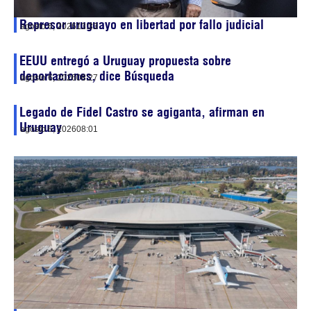
Represor uruguayo en libertad por fallo judicial
agosto 6, 2026
13:33
EEUU entregó a Uruguay propuesta sobre
deportaciones, dice Búsqueda
agosto 6, 2026
08:27
Legado de Fidel Castro se agiganta, afirman en
Uruguay
agosto 6, 2026
08:01