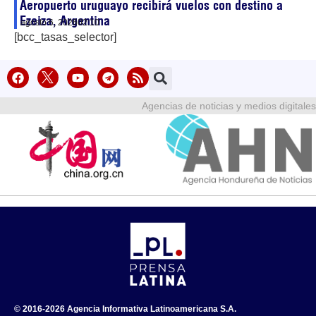
Aeropuerto uruguayo recibirá vuelos con destino a
Ezeiza, Argentina
agosto 6, 2026
02:10
[bcc_tasas_selector]
Agencias de noticias y medios digitales
© 2016-2026 Agencia Informativa Latinoamericana S.A.