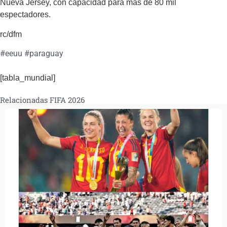
Nueva Jersey, con capacidad para más de 80 mil
espectadores.
rc/dfm
#
eeuu
#
paraguay
[tabla_mundial]
Relacionadas FIFA 2026