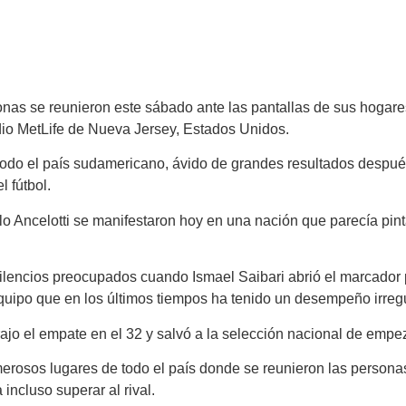
rsonas se reunieron este sábado ante las pantallas de sus hogar
adio MetLife de Nueva Jersey, Estados Unidos.
 todo el país sudamericano, ávido de grandes resultados despu
l fútbol.
rlo Ancelotti se manifestaron hoy en una nación que parecía pint
lencios preocupados cuando Ismael Saibari abrió el marcador po
ipo que en los últimos tiempos ha tenido un desempeño irregu
trajo el empate en el 32 y salvó a la selección nacional de emp
erosos lugares de todo el país donde se reunieron las personas 
 incluso superar al rival.