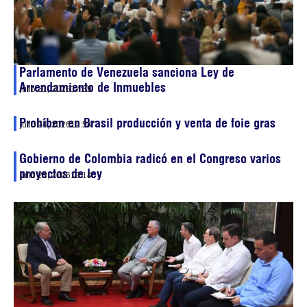
Parlamento de Venezuela sanciona Ley de
Arrendamiento de Inmuebles
julio 31, 2026
17:39
Prohíben en Brasil producción y venta de foie gras
julio 24, 2026
12:54
Gobierno de Colombia radicó en el Congreso varios
proyectos de ley
julio 23, 2026
13:14