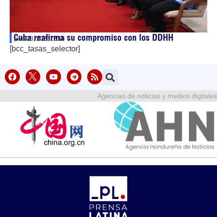
Cuba reafirma su compromiso con los DDHH
julio 23, 2026
12:18
[bcc_tasas_selector]
Agencias de noticias y medios digitales