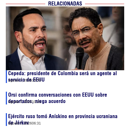
RELACIONADAS
Cepeda: presidente de Colombia será un agente al
servicio de EEUU
agosto 7, 2026
13:35
Orsi confirma conversaciones con EEUU sobre
deportados, niega acuerdo
agosto 7, 2026
10:25
Ejército ruso tomó Anískino en provincia ucraniana
de Járkov
agosto 7, 2026
06:31