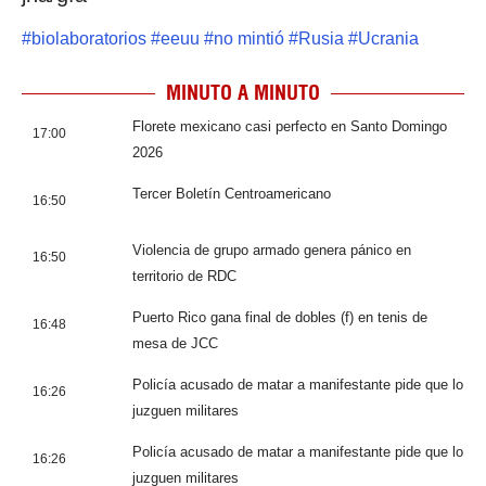
#
biolaboratorios
#
eeuu
#
no mintió
#
Rusia
#
Ucrania
MINUTO A MINUTO
Florete mexicano casi perfecto en Santo Domingo
17:00
2026
Tercer Boletín Centroamericano
16:50
Violencia de grupo armado genera pánico en
16:50
territorio de RDC
Puerto Rico gana final de dobles (f) en tenis de
16:48
mesa de JCC
Policía acusado de matar a manifestante pide que lo
16:26
juzguen militares
Policía acusado de matar a manifestante pide que lo
16:26
juzguen militares