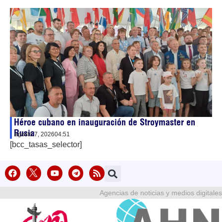
Héroe cubano en inauguración de Stroymaster en
Rusia
agosto 7, 2026
04:51
[bcc_tasas_selector]
Agencias de noticias y medios digitales