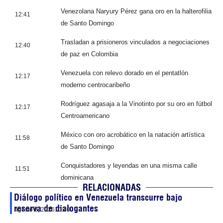
Venezolana Naryury Pérez gana oro en la halterofilia
12:41
de Santo Domingo
Trasladan a prisioneros vinculados a negociaciones
12:40
de paz en Colombia
Venezuela con relevo dorado en el pentatlón
12:17
moderno centrocaribeño
Rodríguez agasaja a la Vinotinto por su oro en fútbol
12:17
Centroamericano
México con oro acrobático en la natación artística
11:58
de Santo Domingo
Conquistadores y leyendas en una misma calle
11:51
dominicana
RELACIONADAS
Diálogo político en Venezuela transcurre bajo
reserva de dialogantes
agosto 8, 2026
10:40