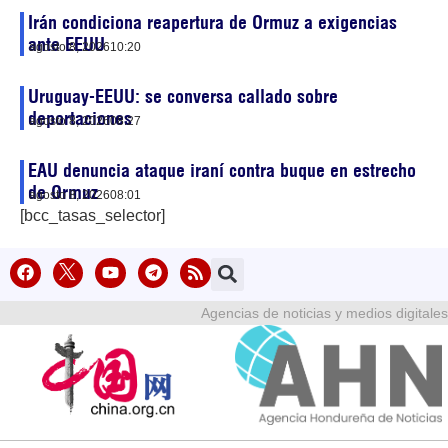
Irán condiciona reapertura de Ormuz a exigencias
ante EEUU
agosto 8, 2026
10:20
Uruguay-EEUU: se conversa callado sobre
deportaciones
agosto 8, 2026
08:27
EAU denuncia ataque iraní contra buque en estrecho
de Ormuz
agosto 8, 2026
08:01
[bcc_tasas_selector]
Agencias de noticias y medios digitales