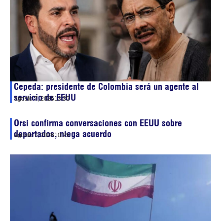
Cepeda: presidente de Colombia será un agente al
servicio de EEUU
agosto 7, 2026
13:35
Orsi confirma conversaciones con EEUU sobre
deportados, niega acuerdo
agosto 7, 2026
10:25