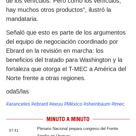
de los vehículos. Pero como los vehículos,
hay muchos otros productos”, ilustró la
mandataria.
Señaló que esto es parte de los argumentos
del equipo de negociación coordinado por
Ebrard en la revisión en marcha: los
beneficios del tratado para Washington y la
fortaleza que otorga el T-MEC a América del
Norte frente a otras regiones.
oda5/las
#
aranceles
#
ebrard
#
eeuu
#
México
#
sheinbaum
#
tmec
MINUTO A MINUTO
Plenario Nacional prepara congreso del Frente
07:41
Amplio en Uruguay