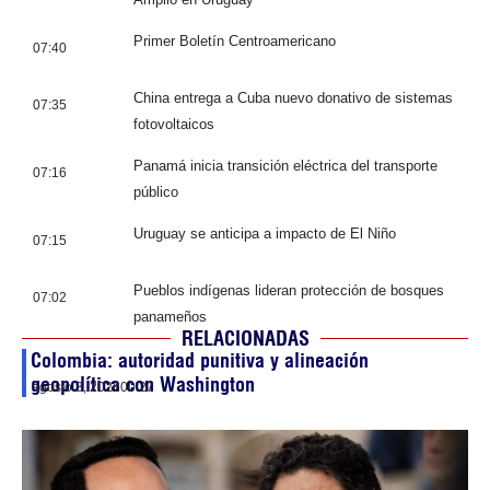
Primer Boletín Centroamericano
07:40
China entrega a Cuba nuevo donativo de sistemas
07:35
fotovoltaicos
Panamá inicia transición eléctrica del transporte
07:16
público
Uruguay se anticipa a impacto de El Niño
07:15
Pueblos indígenas lideran protección de bosques
07:02
panameños
RELACIONADAS
Colombia: autoridad punitiva y alineación
geopolítica con Washington
agosto 8, 2026
00:27