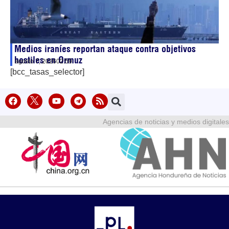
Medios iraníes reportan ataque contra objetivos
hostiles en Ormuz
agosto 7, 2026
02:59
[bcc_tasas_selector]
Agencias de noticias y medios digitales