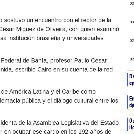
03
co sostuvo un encuentro con el rector de la
03
César Miguez de Oliveira, con quien examinó
a institución brasileña y universidades
02
d Federal de Bahía, profesor Paulo César
02
nida, escribió Cairo en su cuenta de la red
D
en
ag
l de América Latina y el Caribe como
En
lomacia pública y el diálogo cultural entre los
de
ag
Gu
sidenta de la Asamblea Legislativa del Estado
lí
ag
r en ocupar ese cargo en los 192 años de