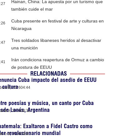
Hainan, China: La apuesta por un turismo que
:27
también cuide el mar
Cuba presente en festival de arte y culturas en
:26
Nicaragua
Tres soldados libaneses heridos al desactivar
:47
una munición
Irán condiciona reapertura de Ormuz a cambio
:41
de postura de EEUU
RELACIONADAS
enuncia Cuba impacto del asedio de EEUU
 cultura
osto 9, 2026
04:44
tre poesías y música, un canto por Cuba
sde Lanús, Argentina
osto 9, 2026
00:33
atemala: Exaltaron a Fidel Castro como
der revolucionario mundial
osto 9, 2026
00:31