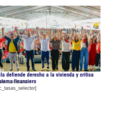
la defiende derecho a la vivienda y critica
stema financiero
osto 8, 2026
22:33
c_tasas_selector]