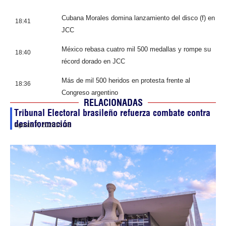
Cubana Morales domina lanzamiento del disco (f) en
18:41
JCC
México rebasa cuatro mil 500 medallas y rompe su
18:40
récord dorado en JCC
Más de mil 500 heridos en protesta frente al
18:36
Congreso argentino
RELACIONADAS
Tribunal Electoral brasileño refuerza combate contra
desinformación
agosto 7, 2026
15:33