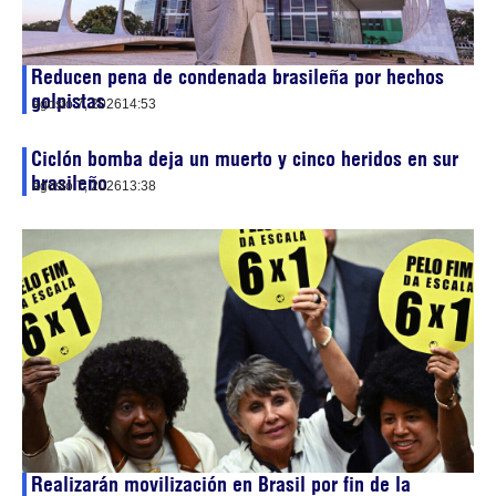
Reducen pena de condenada brasileña por hechos
golpistas
agosto 7, 2026
14:53
Ciclón bomba deja un muerto y cinco heridos en sur
brasileño
agosto 7, 2026
13:38
Realizarán movilización en Brasil por fin de la