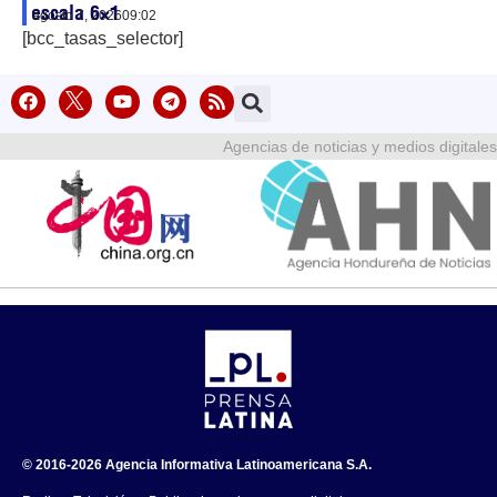
escala 6×1
agosto 7, 2026
09:02
[bcc_tasas_selector]
Agencias de noticias y medios digitales
© 2016-2026 Agencia Informativa Latinoamericana S.A.