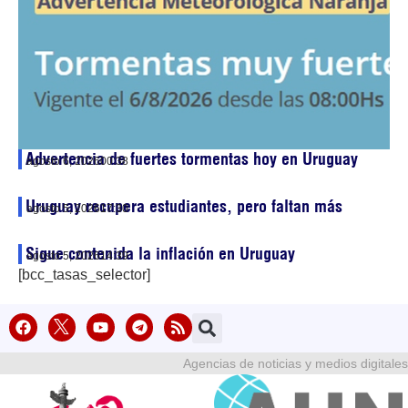
Advertencia de fuertes tormentas hoy en Uruguay
agosto 6, 2026
00:38
Uruguay recupera estudiantes, pero faltan más
agosto 5, 2026
17:30
Sigue contenida la inflación en Uruguay
agosto 5, 2026
14:39
[bcc_tasas_selector]
Agencias de noticias y medios digitales