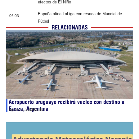
efectos de El Niño
España afina LaLiga con resaca de Mundial de
06:03
Fútbol
RELACIONADAS
Aeropuerto uruguayo recibirá vuelos con destino a
Ezeiza, Argentina
agosto 6, 2026
02:10