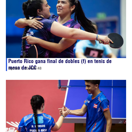
Puerto Rico gana final de dobles (f) en tenis de
mesa de JCC
agosto 7, 2026
16:48