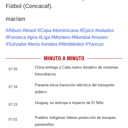
Fútbol (Concacaf).
mar/am
#
Álbum
#
brasil
#
Copa
#
dominicana
#
Épico
#
estados
#
Fonseca
#
gira
#
Liga
#
Montero
#
Mundial
#
museo
#
Salvador
#
tenis
#
unidos
#
Wimbledon
#
Yancuic
MINUTO A MINUTO
China entrega a Cuba nuevo donativo de sistemas
07:35
fotovoltaicos
Panamá inicia transición eléctrica del transporte
07:16
público
Uruguay se anticipa a impacto de El Niño
07:15
Pueblos indígenas lideran protección de bosques
07:02
panameños