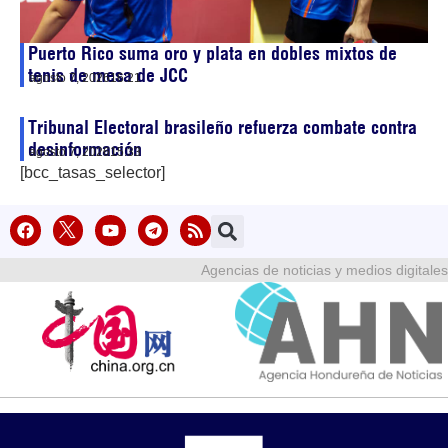
Puerto Rico suma oro y plata en dobles mixtos de
tenis de mesa de JCC
agosto 7, 2026
16:21
Tribunal Electoral brasileño refuerza combate contra
desinformación
agosto 7, 2026
15:33
[bcc_tasas_selector]
Agencias de noticias y medios digitales