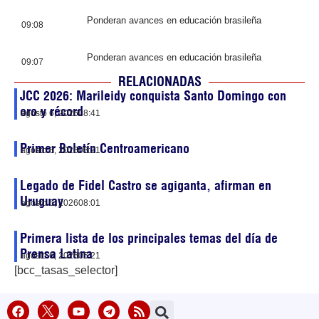
Ponderan avances en educación brasileña
09:08
Ponderan avances en educación brasileña
09:07
RELACIONADAS
JCC 2026: Marileidy conquista Santo Domingo con
oro y récord
agosto 6, 2026
08:41
Primer Boletín Centroamericano
agosto 6, 2026
08:21
Legado de Fidel Castro se agiganta, afirman en
Uruguay
agosto 6, 2026
08:01
Primera lista de los principales temas del día de
Prensa Latina
agosto 6, 2026
05:21
[bcc_tasas_selector]