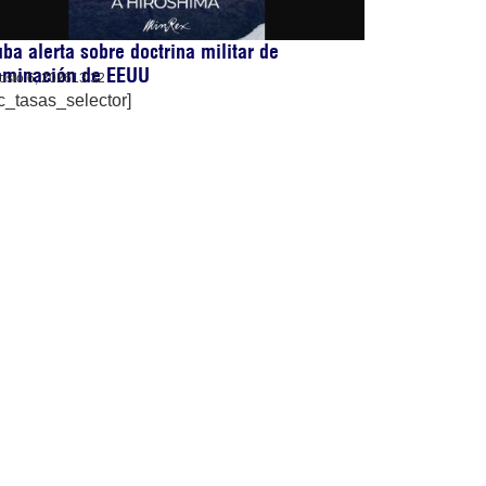
ba alerta sobre doctrina militar de
ominación de EEUU
osto 6, 2026
13:32
c_tasas_selector]