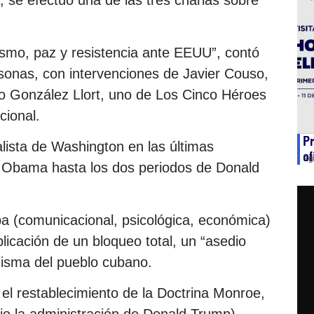
 se efectuó una de las tres charlas sobre
lismo, paz y resistencia ante EEUU”, contó
rsonas, con intervenciones de Javier Couso,
do González Llort, uno de Los Cinco Héroes
cional.
Pr
alista de Washington en las últimas
of
ag
k Obama hasta los dos periodos de Donald
ba (comunicacional, psicológica, económica)
licación de un bloqueo total, un “asedio
misma del pueblo cubano.
el restablecimiento de la Doctrina Monroe,