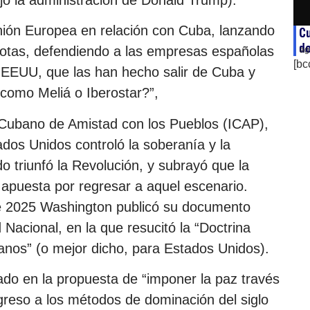
o la administración de Donald Trump).
nión Europea en relación con Cuba, lanzando
Cu
d
iotas, defendiendo a las empresas españolas
ag
[bc
 EEUU, que las han hecho salir de Cuba y
 como Meliá o Iberostar?”,
to Cubano de Amistad con los Pueblos (ICAP),
os Unidos controló la soberanía y la
triunfó la Revolución, y subrayó que la
 apuesta por regresar a aquel escenario.
e 2025 Washington publicó su documento
Nacional, en la que resucitó la “Doctrina
nos” (o mejor dicho, para Estados Unidos).
nado en la propuesta de “imponer la paz través
egreso a los métodos de dominación del siglo