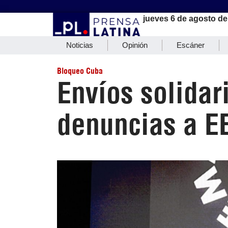
jueves 6 de agosto de
Noticias
Opinión
Escáner
Bloqueo Cuba
Envíos solidar
denuncias a 