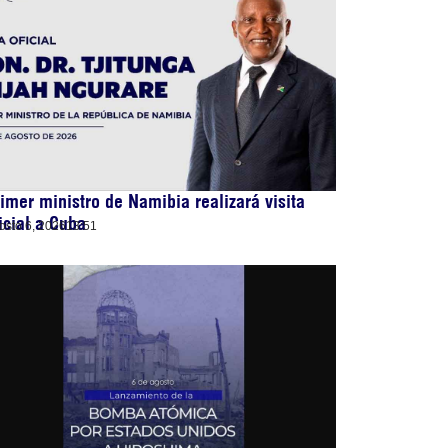
imer ministro de Namibia realizará visita
icial a Cuba
osto 6, 2026
13:51