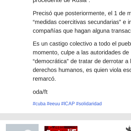
procedente de Rusia”.
Precisó que posteriormente, el 1 de 
“medidas coercitivas secundarias” e 
compañías que hagan alguna transacc
Es un castigo colectivo a todo el pue
momento, culpe a las autoridades de l
“democrática” de tratar de derrotar a
derechos humanos, es quien viola es
remarcó.
oda/ft
#
cuba
#
eeuu
#
ICAP
#
solidaridad