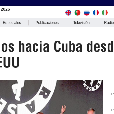
 2026
Especiales
Publicaciones
Televisión
Radio
ios hacia Cuba des
EEUU
17
17