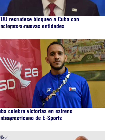
EUU recrudece bloqueo a Cuba con
nciones a nuevas entidades
osto 6, 2026
14:24
ba celebra victorias en estreno
ntroamericano de E-Sports
osto 6, 2026
14:15