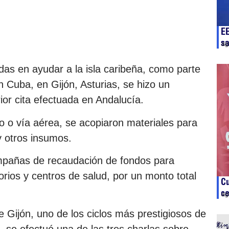
E
sa
ag
das en ayudar a la isla caribeña, como parte
n Cuba, en Gijón, Asturias, se hizo un
ior cita efectuada en Andalucía.
 o vía aérea, se acopiaron materiales para
y otros insumos.
mpañas de recaudación de fondos para
orios y centros de salud, por un monto total
Cu
ce
ag
 Gijón, uno de los ciclos más prestigiosos de