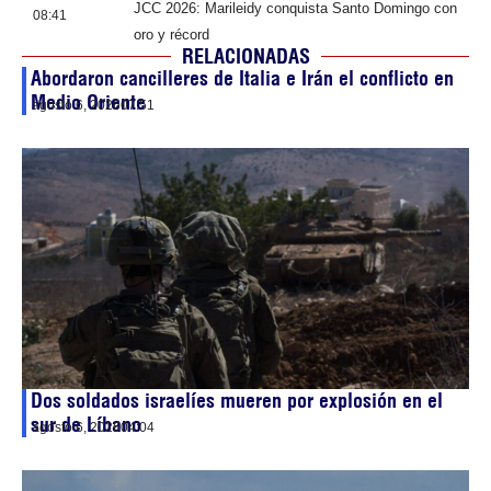
JCC 2026: Marileidy conquista Santo Domingo con
08:41
oro y récord
RELACIONADAS
Abordaron cancilleres de Italia e Irán el conflicto en
Medio Oriente
agosto 6, 2026
07:51
Dos soldados israelíes mueren por explosión en el
sur de Líbano
agosto 6, 2026
04:04