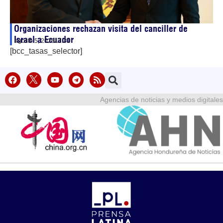
Organizaciones rechazan visita del canciller de
Israel a Ecuador
agosto 5, 2026
17:31
[bcc_tasas_selector]
Agencias de noticias y medios digitales