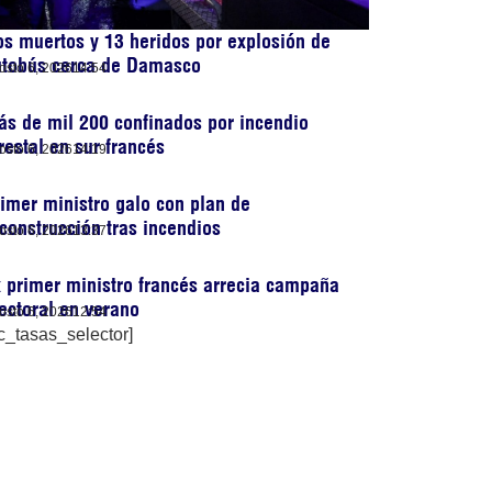
s muertos y 13 heridos por explosión de
utobús cerca de Damasco
osto 6, 2026
14:54
s de mil 200 confinados por incendio
restal en sur francés
osto 6, 2026
14:19
imer ministro galo con plan de
construcción tras incendios
osto 6, 2026
13:37
 primer ministro francés arrecia campaña
ectoral en verano
osto 6, 2026
12:54
c_tasas_selector]