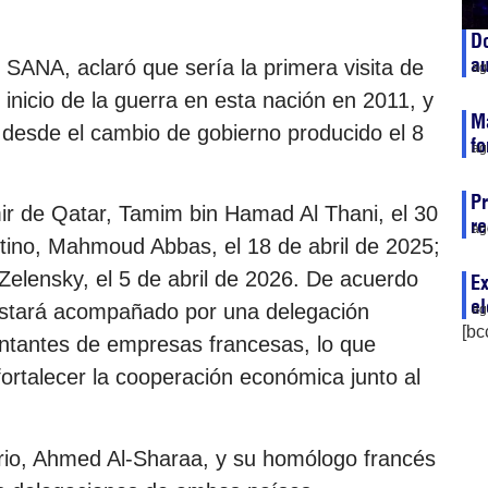
Do
a
al SANA, aclaró que sería la primera visita de
ag
 inicio de la guerra en esta nación en 2011, y
Má
s desde el cambio de gobierno producido el 8
fo
ag
Pr
mir de Qatar, Tamim bin Hamad Al Thani, el 30
re
ag
stino, Mahmoud Abbas, el 18 de abril de 2025;
Zelensky, el 5 de abril de 2026. De acuerdo
Ex
el
estará acompañado por una delegación
ag
[bc
entantes de empresas francesas, lo que
fortalecer la cooperación económica junto al
sirio, Ahmed Al-Sharaa, y su homólogo francés