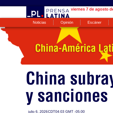
viernes 7 de agosto d
Noticias
Opinión
Escáner
China-América Lati
China subra
y sanciones
julio 6, 2026
CDT04:03 GMT -05;00