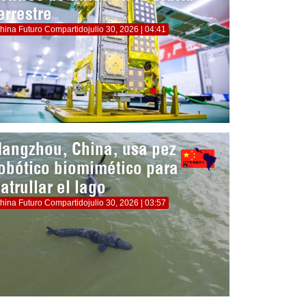
errestre
hina Futuro Compartido
julio 30, 2026 | 04:41
angzhou, China, usa pez
obótico biomimético para
atrullar el lago
hina Futuro Compartido
julio 30, 2026 | 03:57