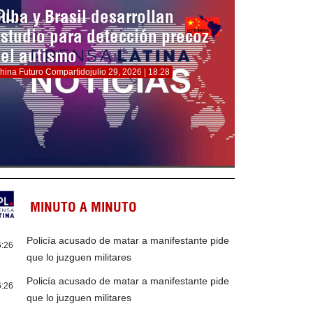
uba y Brasil desarrollan
studio para detección precoz
el autismo
hina Futuro Compartido
julio 29, 2026 | 18:28
MINUTO A MINUTO
Policía acusado de matar a manifestante pide
6:26
que lo juzguen militares
Policía acusado de matar a manifestante pide
6:26
que lo juzguen militares