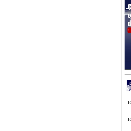
C
e
d
C
1
1