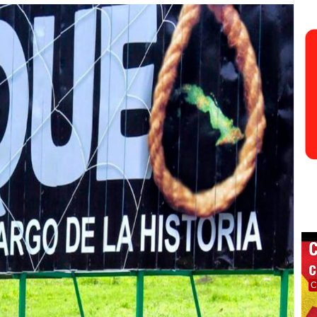
C
c
C