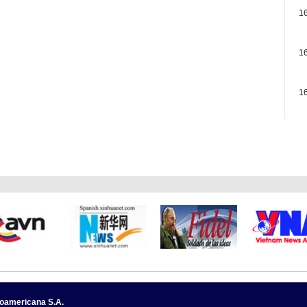
1
1
1
noamericana S.A.