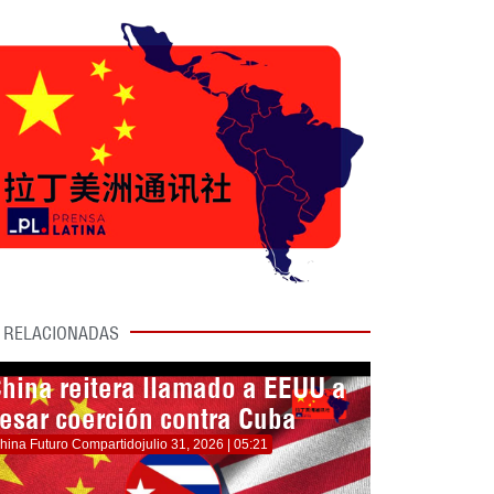
RELACIONADAS
hina reitera llamado a EEUU a
esar coerción contra Cuba
hina Futuro Compartido
julio 31, 2026 | 05:21