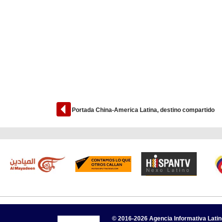
Portada China-America Latina, destino compartido
© 2016-2026 Agencia Informativa Lati