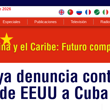
e 2026
Especiales
Publicaciones
Televisión
Radio
na y el Caribe: Futuro comp
ya denuncia con
 de EEUU a Cuba