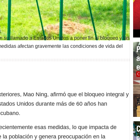
 en su llamado a Estados Unidos a poner fin al bloqueo y las
medidas afectan gravemente las condiciones de vida del
P
a
e
C
teriores, Mao Ning, afirmó que el bloqueo integral y
Estados Unidos durante más de 60 años han
 cubano.
C
recientemente esas medidas, lo que impacta de
c
 la población y genera preocupación en la