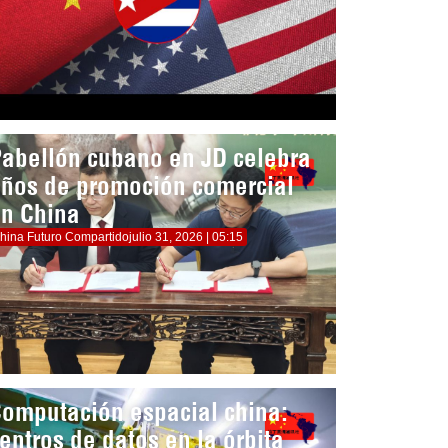
abellón cubano en JD celebra
ños de promoción comercial
n China
hina Futuro Compartido
julio 31, 2026 | 05:15
omputación espacial china:
entros de datos en la órbita