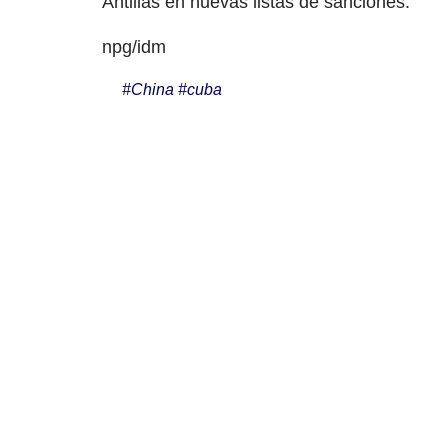
Antillas en nuevas listas de sanciones.
npg/idm
#
China
#
cuba