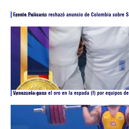
Frente Polisario rechazó anuncio de Colombia sobre S
agosto 8, 2026
19:32
Venezuela gana el oro en la espada (f) por equipos 
agosto 8, 2026
15:52