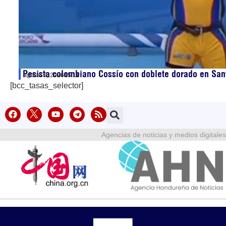
Pesista colombiano Cossío con doblete dorado en Sa
agosto 8, 2026
15:11
[bcc_tasas_selector]
Agencias de noticias y medios digitales