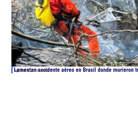
Lamentan accidente aéreo en Brasil donde murieron t
agosto 8, 2026
19:43