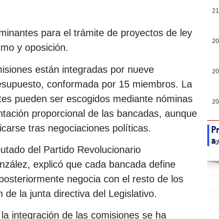
21
inantes para el trámite de proyectos de ley
20
ismo y oposición.
isiones están integradas por nueve
20
resupuesto, conformada por 15 miembros. La
ntes pueden ser escogidos mediante nóminas
20
ntación proporcional de las bancadas, aunque
icarse tras negociaciones políticas.
Pr
a 
ag
putado del Partido Revolucionario
zález, explicó que cada bancada define
posteriormente negocia con el resto de los
 de la junta directiva del Legislativo.
la integración de las comisiones se ha