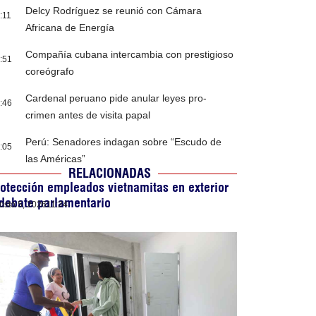
Delcy Rodríguez se reunió con Cámara
:11
Africana de Energía
Compañía cubana intercambia con prestigioso
:51
coreógrafo
Cardenal peruano pide anular leyes pro-
:46
crimen antes de visita papal
Perú: Senadores indagan sobre “Escudo de
:05
las Américas”
RELACIONADAS
otección empleados vietnamitas en exterior
debate parlamentario
osto 5, 2026
11:24