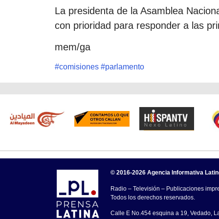
La presidenta de la Asamblea Nacional
con prioridad para responder a las p
mem/ga
#
comisiones
#
parlamento
© 2016-2026 Agencia Informativa Lati
Radio – Televisión – Publicaciones impre
Todos los derechos reservados.
Calle E No.454 esquina a 19, Vedado, 