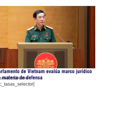
rlamento de Vietnam evalúa marco jurídico
 materia de defensa
osto 4, 2026
05:40
c_tasas_selector]