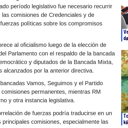
do período legislativo fue necesario recurrir
 las comisiones de Credenciales y de
 fuerzas políticas sobre los compromisos
Ve
d
ag
orece al oficialismo luego de la elección de
del Parlamento con el respaldo de la bancada
mocrático y diputados de la Bancada Mixta,
 alcanzados por la anterior directiva.
as bancadas Vamos, Seguimos y el Partido
5 comisiones permanentes, mientras RM
 y otra instancia legislativa.
rrelación de fuerzas podría traducirse en un
T
s principales comisiones, especialmente las
ki
ag