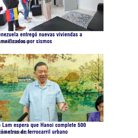
nezuela entregó nuevas viviendas a
amnificados por sismos
osto 4, 2026
08:46
o Lam espera que Hanoi complete 500
lómetros de ferrocarril urbano
osto 4, 2026
06:10