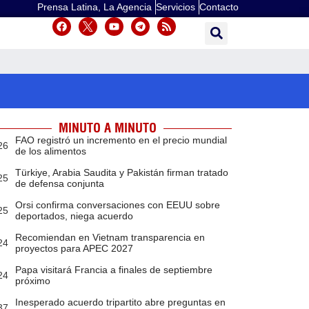
Prensa Latina, La Agencia
Servicios
Contacto
MINUTO A MINUTO
FAO registró un incremento en el precio mundial
26
de los alimentos
Türkiye, Arabia Saudita y Pakistán firman tratado
25
de defensa conjunta
Orsi confirma conversaciones con EEUU sobre
25
deportados, niega acuerdo
Recomiendan en Vietnam transparencia en
24
proyectos para APEC 2027
Papa visitará Francia a finales de septiembre
24
próximo
Inesperado acuerdo tripartito abre preguntas en
37