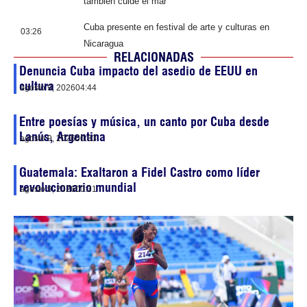
también cuide el mar
Cuba presente en festival de arte y culturas en
03:26
Nicaragua
RELACIONADAS
Denuncia Cuba impacto del asedio de EEUU en
cultura
agosto 9, 2026
04:44
Entre poesías y música, un canto por Cuba desde
Lanús, Argentina
agosto 9, 2026
00:33
Guatemala: Exaltaron a Fidel Castro como líder
revolucionario mundial
agosto 9, 2026
00:31