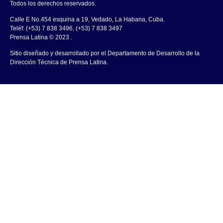
Todos los derechos reservados.
Calle E No.454 esquina a 19, Vedado, La Habana, Cuba.
Teléf: (+53) 7 838 3496, (+53) 7 838 3497
Prensa Latina © 2023 .
Sitio diseñado y desarrollado por el Departamento de Desarrollo de la
Dirección Técnica de Prensa Latina.