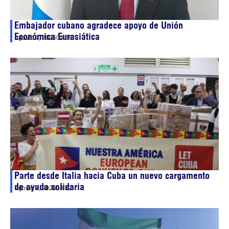
Embajador cubano agradece apoyo de Unión
Económica Eurasiática
agosto 7, 2026
04:28
Parte desde Italia hacia Cuba un nuevo cargamento
de ayuda solidaria
agosto 7, 2026
04:12