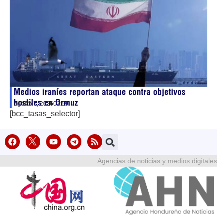
Medios iraníes reportan ataque contra objetivos
hostiles en Ormuz
agosto 7, 2026
02:59
[bcc_tasas_selector]
Agencias de noticias y medios digitales