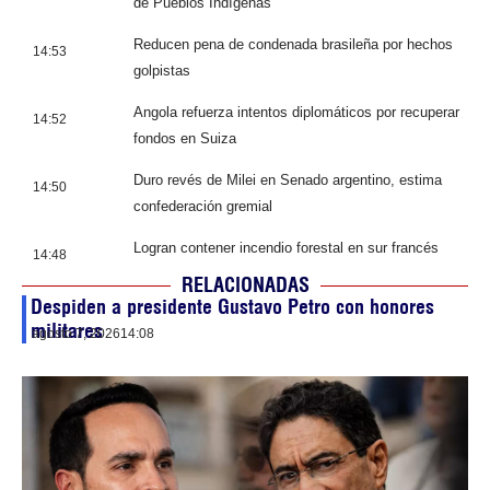
de Pueblos Indígenas
Reducen pena de condenada brasileña por hechos
14:53
golpistas
Angola refuerza intentos diplomáticos por recuperar
14:52
fondos en Suiza
Duro revés de Milei en Senado argentino, estima
14:50
confederación gremial
Logran contener incendio forestal en sur francés
14:48
RELACIONADAS
Despiden a presidente Gustavo Petro con honores
militares
agosto 7, 2026
14:08