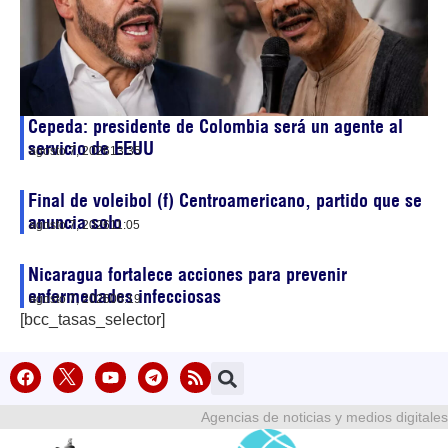
Cepeda: presidente de Colombia será un agente al
servicio de EEUU
agosto 7, 2026
13:35
Final de voleibol (f) Centroamericano, partido que se
anuncia solo
agosto 7, 2026
11:05
Nicaragua fortalece acciones para prevenir
enfermedades infecciosas
agosto 7, 2026
06:19
[bcc_tasas_selector]
Agencias de noticias y medios digitales