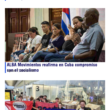
ALBA Movimientos reafirma en Cuba compromiso
con el socialismo
agosto 7, 2026
15:05