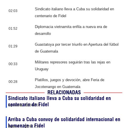
Sindicato italiano lleva a Cuba su solidaridad en
02:03
centenario de Fidel
Diplomacia vietnamita enfila a nueva era de
01:52
desarrollo
Guastatoya por tercer triunfo en Apertura del fútbol
01:29
de Guatemala
Militares represores seguirán tras las rejas en
00:33
Uruguay
Platillos, juegos y devoción, abre Feria de
00:28
Jocotenango en Guatemala
RELACIONADAS
Sindicato italiano lleva a Cuba su solidaridad en
centenario de Fidel
agosto 8, 2026
02:03
Arriba a Cuba convoy de solidaridad internacional en
homenaje a Fidel
agosto 7, 2026
17:38