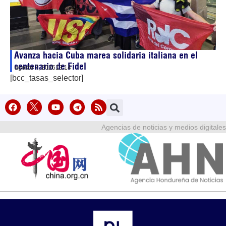
Avanza hacia Cuba marea solidaria italiana en el
centenario de Fidel
agosto 7, 2026
13:14
[bcc_tasas_selector]
Agencias de noticias y medios digitales